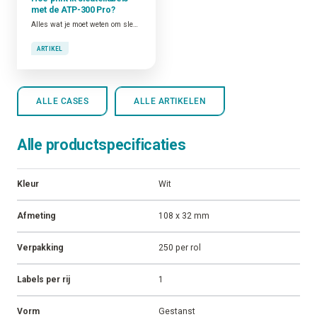
met de ATP-300 Pro?
Alles wat je moet weten om sleutellabels te printen met een labelprinter
ARTIKEL
ALLE CASES
ALLE ARTIKELEN
Alle productspecificaties
Kleur
Wit
Afmeting
108 x 32 mm
Verpakking
250 per rol
Labels per rij
1
Vorm
Gestanst