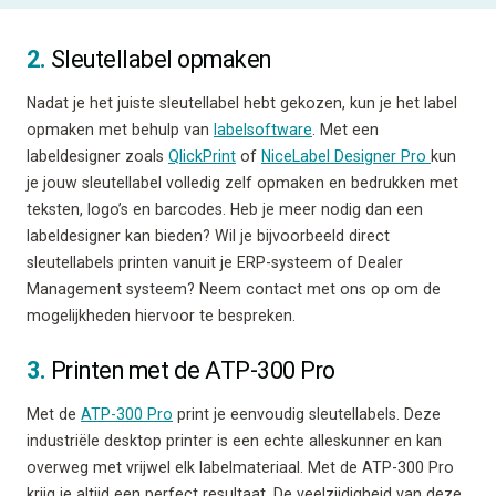
2.
Sleutellabel opmaken
Nadat je het juiste sleutellabel hebt gekozen, kun je het label
opmaken met behulp van
labelsoftware
. Met een
labeldesigner zoals
QlickPrint
of
NiceLabel Designer Pro
kun
je jouw sleutellabel volledig zelf opmaken en bedrukken met
teksten, logo’s en barcodes. Heb je meer nodig dan een
labeldesigner kan bieden? Wil je bijvoorbeeld direct
sleutellabels printen vanuit je ERP-systeem of Dealer
Management systeem? Neem contact met ons op om de
mogelijkheden hiervoor te bespreken.
3.
Printen met de ATP-300 Pro
Met de
ATP-300 Pro
print je eenvoudig sleutellabels. Deze
industriële desktop printer is een echte alleskunner en kan
overweg met vrijwel elk labelmateriaal. Met de ATP-300 Pro
krijg je altijd een perfect resultaat. De veelzijdigheid van deze