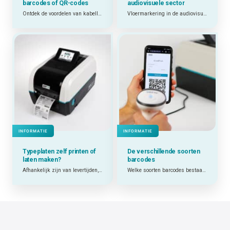
barcodes of QR-codes
audiovisuele sector
Ontdek de voordelen van kabellabels met barcodes en QR-codes.
Vloermarkering in de audiovisuele sector: getest in de praktijk
INFORMATIE
INFORMATIE
Typeplaten zelf printen of
De verschillende soorten
laten maken?
barcodes
Afhankelijk zijn van levertijden, minimumafnames en externe leveranciers? Of zelf printen wanneer je het nodig hebt? Welke keuze het beste werkt, hangt af van jouw situatie.
Welke soorten barcodes bestaan er en welke past het best bij mijn toepassing?