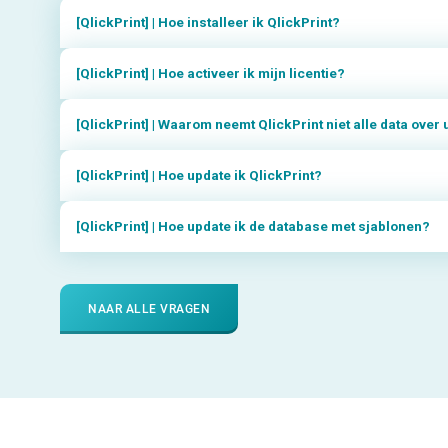
[QlickPrint] | Hoe installeer ik QlickPrint?
[QlickPrint] | Hoe activeer ik mijn licentie?
[QlickPrint] | Waarom neemt QlickPrint niet alle data over
[QlickPrint] | Hoe update ik QlickPrint?
[QlickPrint] | Hoe update ik de database met sjablonen?
NAAR ALLE VRAGEN