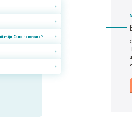
B
 uit mijn Excel-bestand?
O
1
u
w