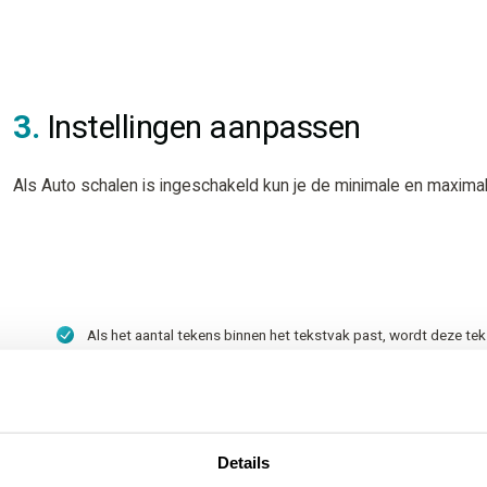
3.
Instellingen aanpassen
Als Auto schalen is ingeschakeld kun je de minimale en maxima
Als het aantal tekens binnen het tekstvak past, wordt deze tek
standaard op de maximumgrootte getoond. Zodra het aantal 
het tekstvak overschrijdt, wordt jouw tekst automatisch kleine
geschaald. Dit gaat door tot de grootte is bereikt die staat in
bij ‘Minimale grootte’.
Details