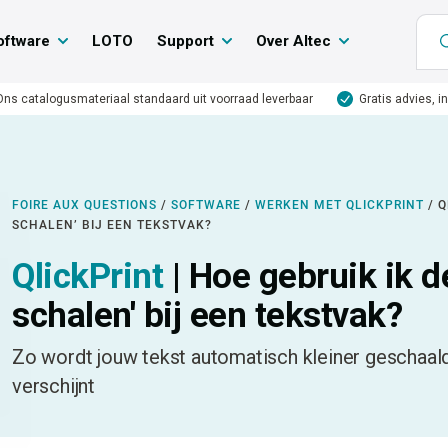
oftware
LOTO
Support
Over Altec
Ons catalogusmateriaal standaard uit voorraad leverbaar
Gratis advies, i
FOIRE AUX QUESTIONS
/
SOFTWARE
/
WERKEN MET QLICKPRINT
/
Q
SCHALEN’ BIJ EEN TEKSTVAK?
QlickPrint
| Hoe gebruik ik d
schalen' bij een tekstvak?
Zo wordt jouw tekst automatisch kleiner geschaald
verschijnt