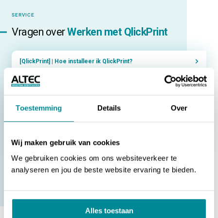
SERVICE
Vragen over
Werken met QlickPrint
[QlickPrint] | Hoe installeer ik QlickPrint?
[QlickPrint] | Hoe activeer ik mijn licentie?
[QlickPrint] | Hoe update ik QlickPrint?
Toestemming
Details
Over
[QlickPrint] | Hoe update ik de database met sjablonen?
Wij maken gebruik van cookies
[QlickPrint] | Hoe maak ik een koppeling met een database?
We gebruiken cookies om ons websiteverkeer te
analyseren en jou de beste website ervaring te bieden.
NAAR ALLE VRAGEN
Alles toestaan