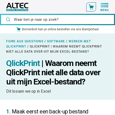
MENU
ia ons klantportaal
Ons catalogusmateriaal standaard uit vo
FOIRE AUX QUESTIONS
/
SOFTWARE
/
WERKEN MET
QLICKPRINT
/
QLICKPRINT | WAAROM NEEMT QLICKPRINT
NIET ALLE DATA OVER UIT MIJN EXCEL-BESTAND?
QlickPrint
| Waarom neemt
QlickPrint niet alle data over
uit mijn Excel-bestand?
Dit lossen we op in Excel
1.
Maak eerst een back-up bestand