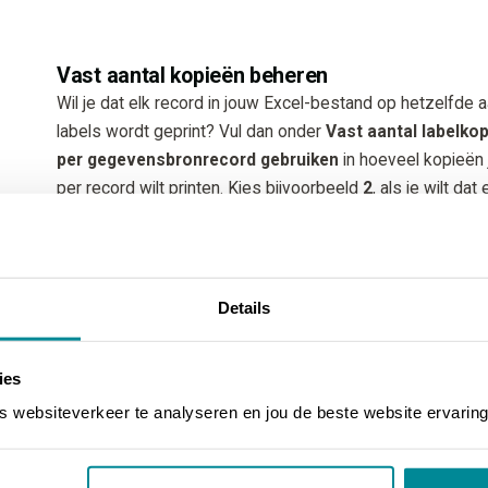
Vast aantal kopieën beheren
Wil je dat elk record in jouw Excel-bestand op hetzelfde a
labels wordt geprint? Vul dan onder
Vast aantal labelko
per gegevensbronrecord gebruiken
in hoeveel kopieën 
per record wilt printen. Kies bijvoorbeeld
2
, als je wilt dat 
record twee keer wordt geprint.
Details
Variabel aantal kopieën
Belangrijk
: zorg er eerst voor dat er in jouw Excel-besta
ies
een kolom is waaronder het aantal gewenste kopieën sta
websiteverkeer te analyseren en jou de beste website ervaring
aangegeven.
Wil je dat er voor elk record in jouw Excel-bestand een ap