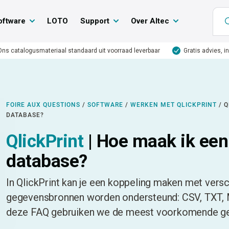
oftware
LOTO
Support
Over Altec
Ons catalogusmateriaal standaard uit voorraad leverbaar
Gratis advies, i
FOIRE AUX QUESTIONS
/
SOFTWARE
/
WERKEN MET QLICKPRINT
/
Q
DATABASE?
QlickPrint
| Hoe maak ik een
database?
In QlickPrint kan je een koppeling maken met vers
gegevensbronnen worden ondersteund: CSV, TXT, M
deze FAQ gebruiken we de meest voorkomende geg