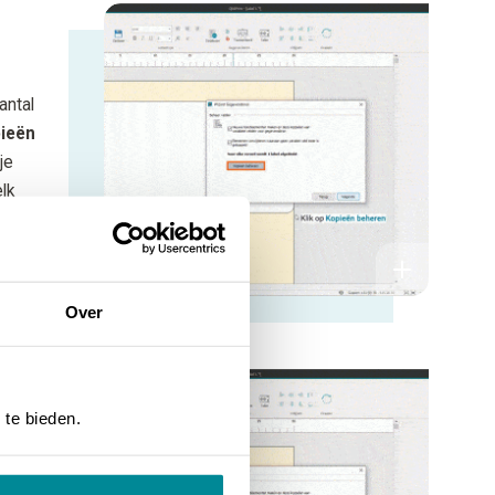
antal
pieën
je
elk
Over
nd
at
 te bieden.
art