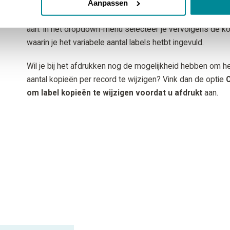
aantal labels wordt geprint? Vink dan de optie
Aanpassen
Gegevensbronveld gebruiken voor het aantal labelko
aan. In het dropdown-menu selecteer je vervolgens de k
waarin je het variabele aantal labels hetbt ingevuld.
Wil je bij het afdrukken nog de mogelijkheid hebben om h
aantal kopieën per record te wijzigen? Vink dan de optie
O
om label kopieën te wijzigen voordat u afdrukt
aan.