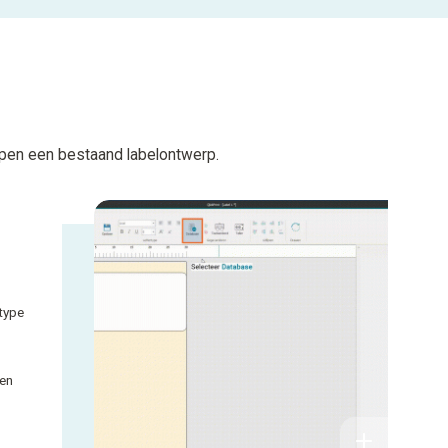
open een bestaand labelontwerp.
type
 en