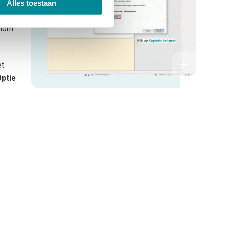
Alles toestaan
pieën
olom
et
ptie