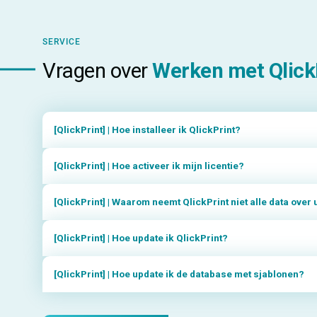
SERVICE
Vragen over
Werken met Qlick
[QlickPrint] | Hoe installeer ik QlickPrint?
[QlickPrint] | Hoe activeer ik mijn licentie?
[QlickPrint] | Waarom neemt QlickPrint niet alle data over
[QlickPrint] | Hoe update ik QlickPrint?
[QlickPrint] | Hoe update ik de database met sjablonen?