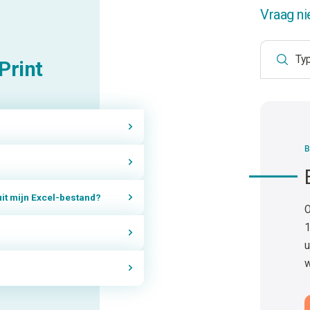
Vraag ni
Print
B
 uit mijn Excel-bestand?
O
1
u
w