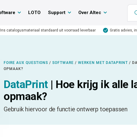
oftware
LOTO
Support
Over Altec
Ons catalogusmateriaal standaard uit voorraad leverbaar
Gratis advies, i
FOIRE AUX QUESTIONS
/
SOFTWARE
/
WERKEN MET DATAPRINT
/
DA
OPMAAK?
DataPrint
| Hoe krijg ik alle 
opmaak?
Gebruik hiervoor de functie ontwerp toepassen