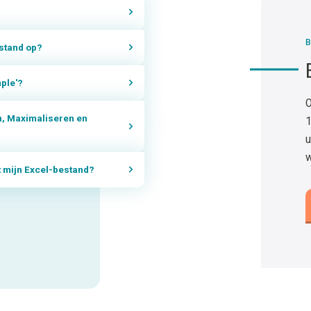
B
estand op?
mple'?
O
n, Maximaliseren en
1
u
w
it mijn Excel-bestand?