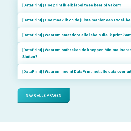
[DataPrint] | Hoe print ik elk label twee keer of vaker?
[DataPrint] | Hoe maak ik op de juiste manier een Excel-b
[DataPrint] | Waarom staat door alle labels die ik print 'Sa
[DataPrint] | Waarom ontbreken de knoppen Minimalisere
Sluiten?
[DataPrint] | Waarom neemt DataPrint niet alle data over u
NAAR ALLE VRAGEN