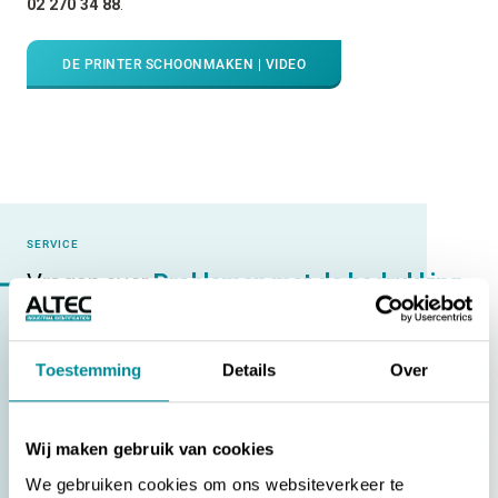
02 270 34 88
.
DE PRINTER SCHOONMAKEN | VIDEO
SERVICE
Vragen over
Problemen met de bedrukking
Mijn bedrukking is te licht bij de [ATP-300/600 Pro]
Toestemming
Details
Over
Mijn bedrukking is niet goed uitgelijnd bij de [ATP-300/600
Pro]
Wij maken gebruik van cookies
Slechte bedrukking aan de linker- of rechterkant bij de
We gebruiken cookies om ons websiteverkeer te
[ATP-300/600 Pro]