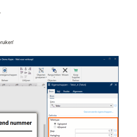
?
ruiken’