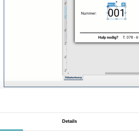
3.
Voor- en achtervoegsels
Details
Wil je dat het oplopende nummer altijd begint (of wordt afgeslo
voorvoegsel en/of achtervoegsel. Klik rechts in het scherm op