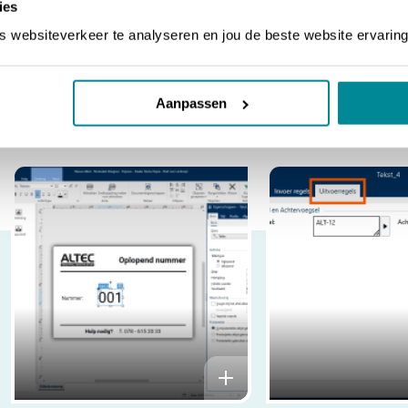
ies
Uitvoerregels
.
websiteverkeer te analyseren en jou de beste website ervaring
Vul bij de velden
Voorvoegsel
en/of
Achtervoegsel
welke
plaatsen en klik daarna op
OK
Aanpassen
Je ziet nu direct dat het voor- en achtervoegsel rondom het o