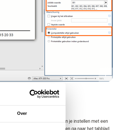
Over
ten) met bepaalde tekens? Dit kun je instellen met een
Geavanceerde eigenschappen
en ga naar het tabblad