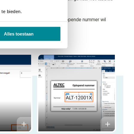
 te bieden.
 tekens je voor en/of na het oplopende nummer wil
Alles toestaan
plopende nummer is geplaatst.