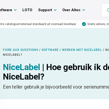
oftware
LOTO
Support
Over Altec
Ons catalogusmateriaal standaard uit voorraad leverbaar
Gratis advies, i
FOIRE AUX QUESTIONS
/
SOFTWARE
/
WERKEN MET NICELABEL
/
NI
NICELABEL?
NiceLabel
| Hoe gebruik ik de
NiceLabel?
Een teller gebruik je bijvoorbeeld voor serienum