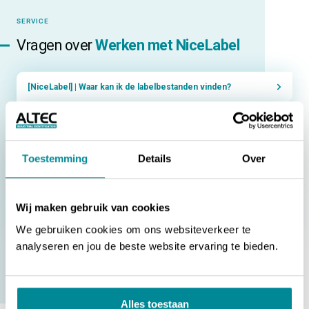
SERVICE
Vragen over
Werken met NiceLabel
[NiceLabel] | Waar kan ik de labelbestanden vinden?
[NiceLabel] | Werken met de objecten in NiceLabel
[NiceLabel] | Hoe kan ik objecten uitlijnen en verdelen?
Toestemming
Details
Over
[NiceLabel] | Hoe koppel ik een Excel-bestand?
Wij maken gebruik van cookies
[NiceLabel] | Hoe maak ik op de juiste manier een Excel-
bestand op?
We gebruiken cookies om ons websiteverkeer te
analyseren en jou de beste website ervaring te bieden.
NAAR ALLE VRAGEN
Alles toestaan