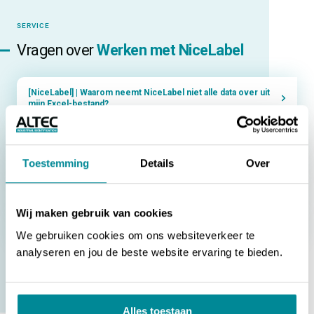
SERVICE
Vragen over
Werken met NiceLabel
[NiceLabel] | Waarom neemt NiceLabel niet alle data over uit
mijn Excel-bestand?
[NiceLabel] | Waar kan ik de labelbestanden vinden?
Toestemming
Details
Over
[NiceLabel] | Werken met de objecten in NiceLabel
[NiceLabel] | Hoe kan ik objecten uitlijnen en verdelen?
Wij maken gebruik van cookies
[NiceLabel] | Hoe koppel ik een Excel-bestand?
We gebruiken cookies om ons websiteverkeer te
analyseren en jou de beste website ervaring te bieden.
NAAR ALLE VRAGEN
Alles toestaan