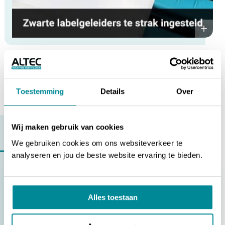
Assurez-vous que les guides d’étiquettes ne soient pas réglés trop
serrés.
Toestemming
Details
Over
Wij maken gebruik van cookies
SERVICE
We gebruiken cookies om ons websiteverkeer te
Questions sur
Configurer l’imprimante
analyseren en jou de beste website ervaring te bieden.
[ATP-300/600 Pro] | Comment installer le module de
découpe ?
Alles toestaan
[ATP-300/600 Pro] | Comment installer le pilote de
l’imprimante ?