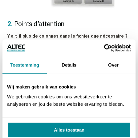
2.
Points d’attention
Y a-t-il plus de colonnes dans le fichier que nécessaire ?
Ce n’est pas un problème. Vous pouvez sélectionner
précisément les colonnes que vous souhaitez utiliser ou non.
Les styles ne sont pas nécessaires dans Excel
Toestemming
Details
Over
La mise en forme du texte dans le fichier Excel n’est pas
importée. Il n’est donc pas nécessaire d’appliquer des styles
comme les polices, tailles de caractères ou des paramètres
Wij maken gebruik van cookies
tels que bold et italique dans Excel.
We gebruiken cookies om ons websiteverkeer te
analyseren en jou de beste website ervaring te bieden.
Autres
questions d’assistance ?
Alles toestaan