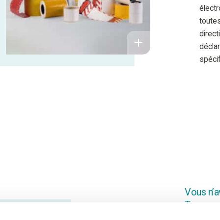
élect
toutes
direc
décla
spécif
Vous n’a
Trouvez-l