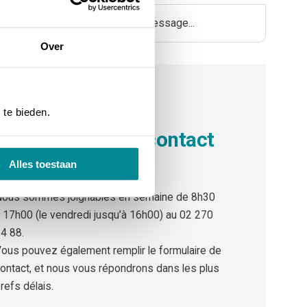
Over
 te bieden.
PPELEZ-NOUS AU 02 270 34 88
Envie d’
entrer en contact
?
Alles toestaan
ous sommes joignables en semaine de 8h30
 17h00 (le vendredi jusqu’à 16h00) au 02 270
4 88.
ous pouvez également remplir le formulaire de
ontact, et nous vous répondrons dans les plus
refs délais.