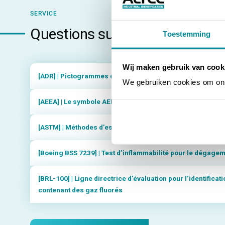
SERVICE
Questions sur
Normes et certi
Toestemming
Wij maken gebruik van cook
[ADR] | Pictogrammes de danger pour le transport de ma
We gebruiken cookies om ons 
[AEEA] | Le symbole AEEA sur les équipements électrique
[ASTM] | Méthodes d’essai américaines pour étiquettes
[Boeing BSS 7239] | Test d’inflammabilité pour le dégage
[BRL-100] | Ligne directrice d’évaluation pour l’identificat
contenant des gaz fluorés