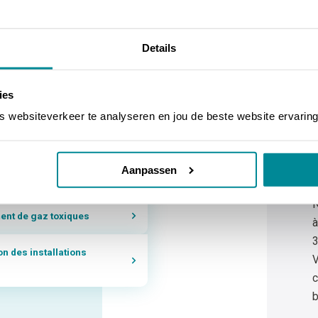
fications
Details
ies
tières dangereuses
websiteverkeer te analyseren en jou de beste website ervaring
A
s
Aanpassen
N
ment de gaz toxiques
à
3
ion des installations
V
c
b