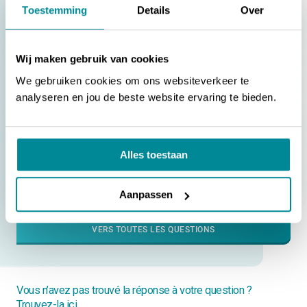
Toestemming
Details
Over
[ADR] | Pictogrammes de danger pour le transport de
matières dangereuses
Wij maken gebruik van cookies
[AEEA] | Le symbole AEEA sur les équipements électriques
We gebruiken cookies om ons websiteverkeer te
analyseren en jou de beste website ervaring te bieden.
[ASTM] | Méthodes d’essai américaines pour étiquettes
[Boeing BSS 7239] | Test d’inflammabilité pour le
dégagement de gaz toxiques
Alles toestaan
[BRL-100] | Ligne directrice d’évaluation pour l’identification
des installations contenant des gaz fluorés
Aanpassen
VERS TOUTES LES QUESTIONS
Vous n’avez pas trouvé la réponse à votre question ?
Trouvez-la ici.