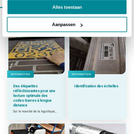
En savoir plus sur
information
Alles toestaan
Aanpassen
INFORMATION
INFORMATION
Des étiquettes
Identification des échelles
réfléchissantes pour une
lecture optimale des
codes-barres à longue
distance
Sur le marché de la logistique, nous recevons de plus en plus de demandes concernant des étiquettes devant être scannées à une plus grande distance.